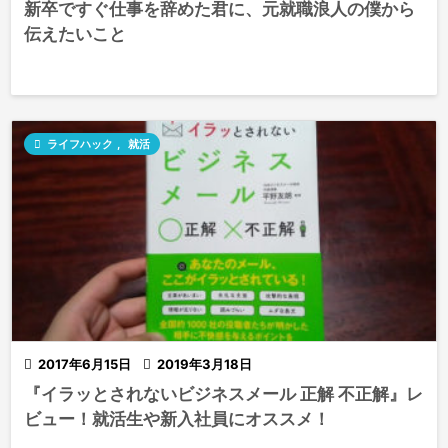
新卒ですぐ仕事を辞めた君に、元就職浪人の僕から
伝えたいこと

ライフハック
,
就活

2017年6月15日

2019年3月18日
『イラッとされないビジネスメール 正解 不正解』レ
ビュー！就活生や新入社員にオススメ！