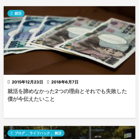

就活

2015年12月23日

2018年6月7日
就活を諦めなかった2つの理由とそれでも失敗した
僕が今伝えたいこと

ブログ
,
ライフハック
,
就活