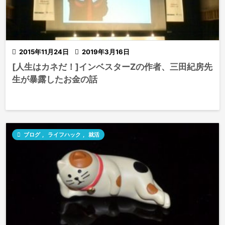

2015年11月24日

2019年3月16日
[人生はカネだ！]インベスターZの作者、三田紀房先
生が暴露したお金の話

ブログ
,
ライフハック
,
就活