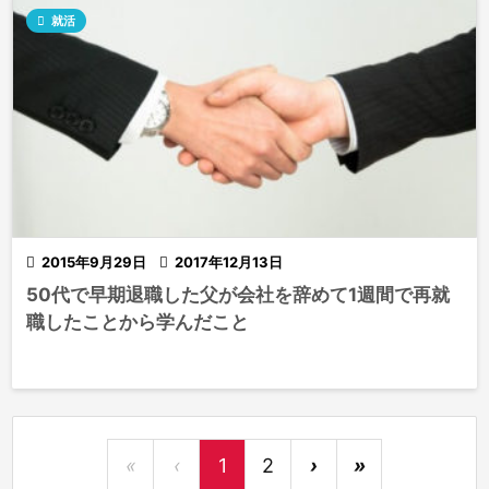

就活

2015年9月29日

2017年12月13日
50代で早期退職した父が会社を辞めて1週間で再就
職したことから学んだこと
«
‹
1
2
›
»