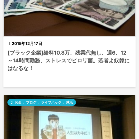

2015年12月17日
[ブラック企業]給料10.8万、残業代無し、週6、12
～14時間勤務、ストレスでピロリ菌。若者よ奴隷に
はなるな！

お金
,
ブログ
,
ライフハック
,
就活