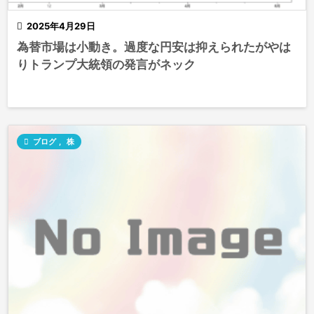

2025年4月29日
為替市場は小動き。過度な円安は抑えられたがやは
りトランプ大統領の発言がネック

ブログ
,
株