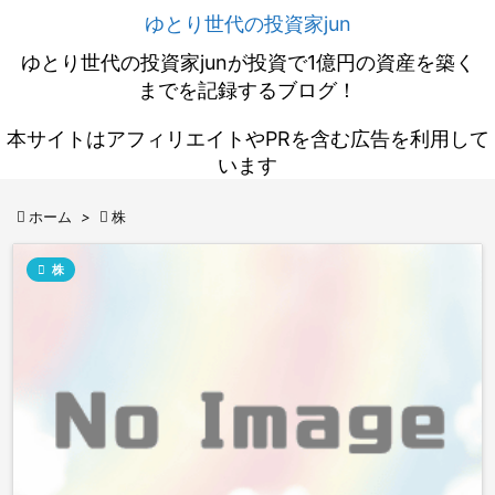
ゆとり世代の投資家jun
ゆとり世代の投資家junが投資で1億円の資産を築く
までを記録するブログ！
本サイトはアフィリエイトやPRを含む広告を利用して
います

ホーム
>

株

株