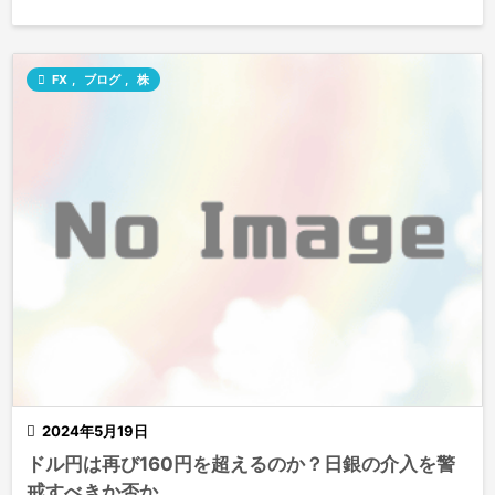

FX
,
ブログ
,
株

2024年5月19日
ドル円は再び160円を超えるのか？日銀の介入を警
戒すべきか否か。