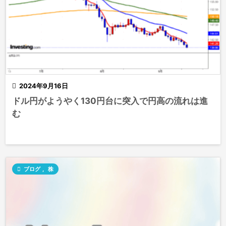

2024年9月16日
ドル円がようやく130円台に突入で円高の流れは進
む

ブログ
,
株