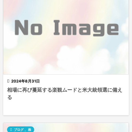

2024年8月31日
相場に再び蔓延する楽観ムードと米大統領選に備え
る

ブログ
,
株