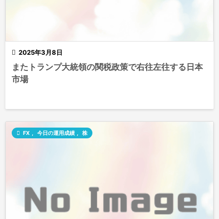

2025年3月8日
またトランプ大統領の関税政策で右往左往する日本
市場

FX
,
今日の運用成績
,
株