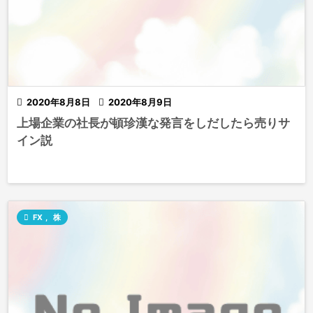

2020年8月8日

2020年8月9日
上場企業の社長が頓珍漢な発言をしだしたら売りサ
イン説

FX
,
株