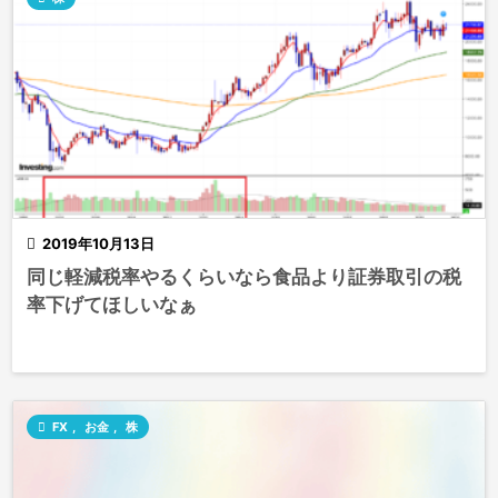

2019年10月13日
同じ軽減税率やるくらいなら食品より証券取引の税
率下げてほしいなぁ

FX
,
お金
,
株