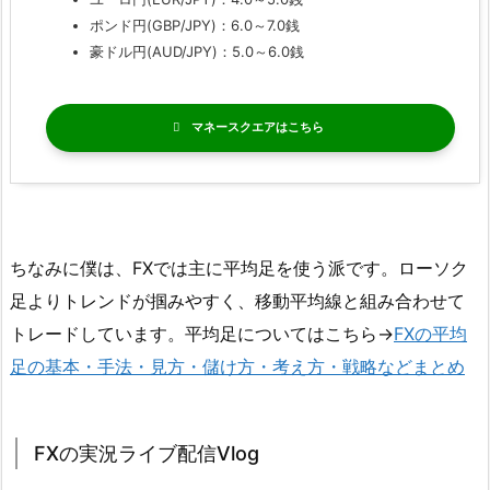
ポンド円(GBP/JPY)：6.0～7.0銭
豪ドル円(AUD/JPY)：5.0～6.0銭
マネースクエア
ちなみに僕は、FXでは主に平均足を使う派です。ローソク
足よりトレンドが掴みやすく、移動平均線と組み合わせて
トレードしています。平均足についてはこちら→
FXの平均
足の基本・手法・見方・儲け方・考え方・戦略などまとめ
FXの実況ライブ配信Vlog