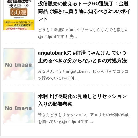
投信販売の使えるトーク60選読了！金融
商品で騙さr…買う前に知るべき2つのポイ
ント
どうも！新型Surfaceシリーズならなんでも欲しい
@xi10jun1です！ 先 ...
arigatobankの #前澤じゃんけん でいつ
止めるべきか分からないときの対処方法
みなさんどうもarigatobank。じゃんけんでコツコ
ツ貯めている@xi10j ...
米利上げ長期化の見通しとリセッション
入りの影響考察
皆さんどうもリセッション。アメリカの金利の動向
を調べている@xi10jun1です ...