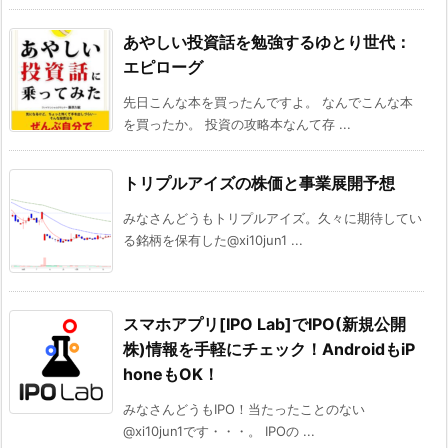
あやしい投資話を勉強するゆとり世代：
エピローグ
先日こんな本を買ったんですよ。 なんでこんな本
を買ったか。 投資の攻略本なんて存 ...
トリプルアイズの株価と事業展開予想
みなさんどうもトリプルアイズ。久々に期待してい
る銘柄を保有した@xi10jun1 ...
スマホアプリ[IPO Lab]でIPO(新規公開
株)情報を手軽にチェック！AndroidもiP
honeもOK！
みなさんどうもIPO！当たったことのない
@xi10jun1です・・・。 IPOの ...