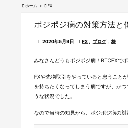

ホーム
>

FX
ポジポジ病の対策方法と

2020年5月9日

FX
,
ブログ
,
株
みなさんどうもポジポジ病！BTCFXで
FXや先物取引をやっていると患うこと
を持ちたくなってしまう病ですが、かつて
うな状況でした。
なので当時の知見から、ポジポジ病の対