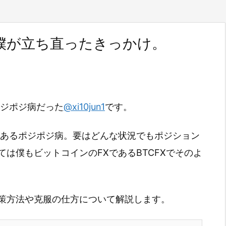
僕が立ち直ったきっかけ。
ポジポジ病だった
@xi10jun1
です。
があるポジポジ病。要はどんな状況でもポジション
は僕もビットコインのFXであるBTCFXでそのよ
策方法や克服の仕方について解説します。