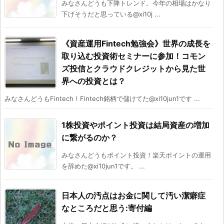
みなさんどうも下降トレンド。今年の相場はかなり
下げそうだと思っている@xi10j ...
《資産運用Fintech勉強会》世界の成長を
取り込む投資術セミナーに参加！コモン
ズ投信とクラウドクレジットから見た世
界への投資とは？
みなさんどうもFintech！Fintech銘柄で儲けてた@xi10jun1です ...
1株投資やポイント投資は結局資産の増加
に繋がるのか？
みなさんどうもポイント投資！楽天ポイントの運用
を辞めた@xi10jun1です。 ...
日本人の汚点はお金に関して汚い潔癖症
なところだと思う:寄付編