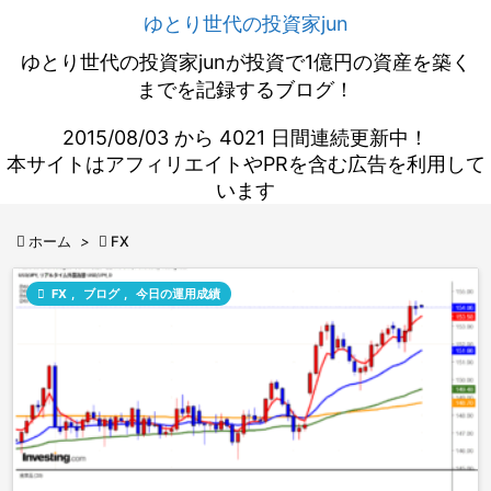
ゆとり世代の投資家jun
ゆとり世代の投資家junが投資で1億円の資産を築く
までを記録するブログ！
2015/08/03 から 4021 日間連続更新中！
本サイトはアフィリエイトやPRを含む広告を利用して
います

ホーム
>

FX

FX
,
ブログ
,
今日の運用成績