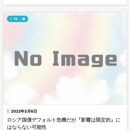

FX
,
株

2022年3月6日
ロシア国債デフォルト危機だが『影響は限定的』に
はならない可能性