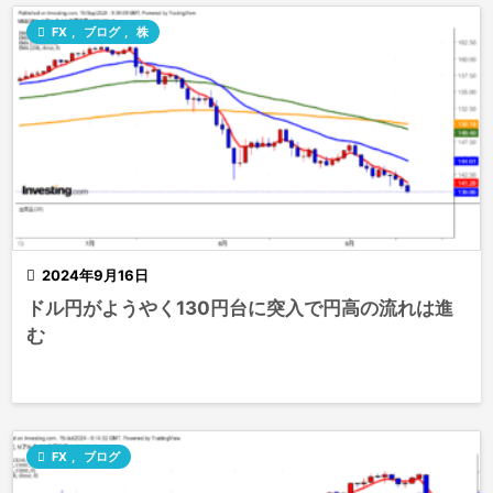

FX
,
ブログ
,
株

2024年9月16日
ドル円がようやく130円台に突入で円高の流れは進
む

FX
,
ブログ