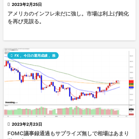

2023年2月25日
アメリカのインフレ未だに強し。市場は利上げ鈍化
を再び見誤る。

FX
,
今日の運用成績
,
株

2023年2月23日
FOMC議事録通過もサプライズ無しで相場はあまり