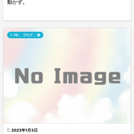
動かず。

FX
,
ブログ
,
株

2023年1月3日