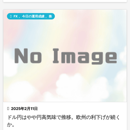

FX
,
今日の運用成績
,
株

2025年2月11日
ドル円はやや円高気味で推移。欧州の利下げが続く
か。