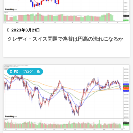

2023年3月21日
クレディ・スイス問題で為替は円高の流れになるか

FX
,
ブログ
,
株