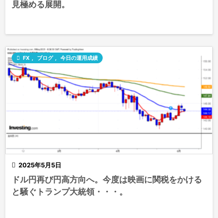
見極める展開。

FX
,
ブログ
,
今日の運用成績

2025年5月5日
ドル円再び円高方向へ。今度は映画に関税をかける
と騒ぐトランプ大統領・・・。