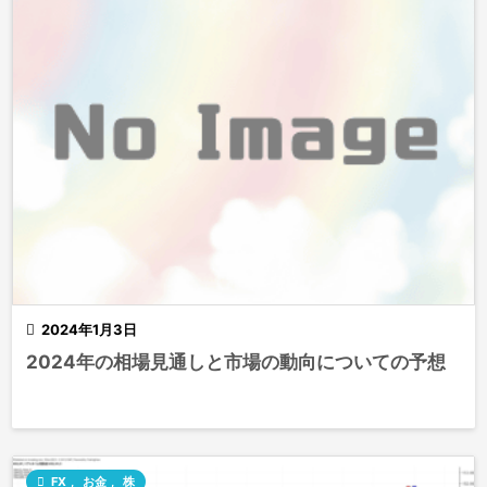

2024年1月3日
2024年の相場見通しと市場の動向についての予想

FX
,
お金
,
株