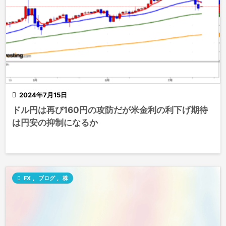

2024年7月15日
ドル円は再び160円の攻防だが米金利の利下げ期待
は円安の抑制になるか

FX
,
ブログ
,
株