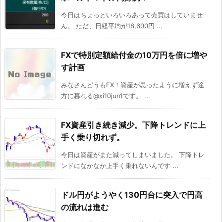
今日はちょっといろいろあって売買はしていませ
ん。 ただ、日経平均が18,600円 ...
FXで特別定額給付金の10万円を倍に増や
す計画
みなさんどうもFX！資産が思ったように増えず途
方に暮れる@xi10jun1です。 ...
FX資産引き続き減少。下降トレンドに上
手く乗り切れず。
今日は資産がまた減ってしまいました。 下降トレ
ンドになかなか上手く乗れないんです ...
ドル円がようやく130円台に突入で円高
の流れは進む