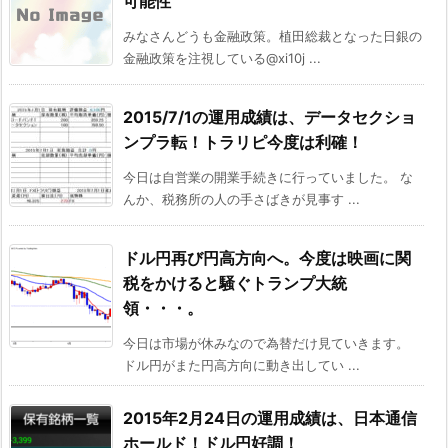
可能性
みなさんどうも金融政策。植田総裁となった日銀の
金融政策を注視している@xi10j ...
2015/7/1の運用成績は、データセクショ
ンプラ転！トラリピ今度は利確！
今日は自営業の開業手続きに行っていました。 な
んか、税務所の人の手さばきが見事す ...
ドル円再び円高方向へ。今度は映画に関
税をかけると騒ぐトランプ大統
領・・・。
今日は市場が休みなので為替だけ見ていきます。
ドル円がまた円高方向に動き出してい ...
2015年2月24日の運用成績は、日本通信
ホールド！ドル円好調！