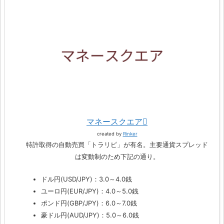
マネースクエア
created by
Rinker
特許取得の自動売買「トラリピ」が有名。主要通貨スプレッド
は変動制のため下記の通り。
ドル円(USD/JPY)：3.0～4.0銭
ユーロ円(EUR/JPY)：4.0～5.0銭
ポンド円(GBP/JPY)：6.0～7.0銭
豪ドル円(AUD/JPY)：5.0～6.0銭