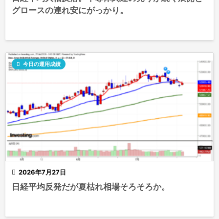
グロースの連れ安にがっかり。

今日の運用成績

2026年7月27日
日経平均反発だが夏枯れ相場そろそろか。