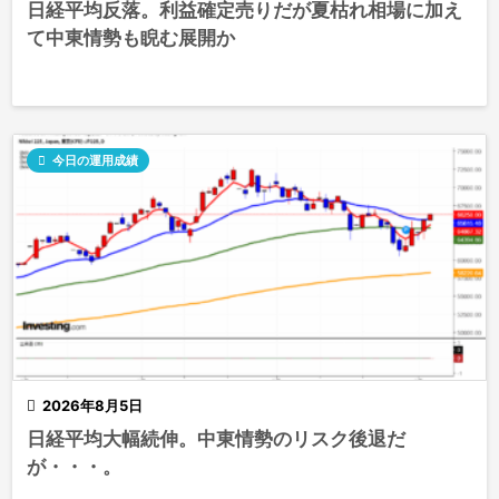
日経平均反落。利益確定売りだが夏枯れ相場に加え
て中東情勢も睨む展開か

今日の運用成績

2026年8月5日
日経平均大幅続伸。中東情勢のリスク後退だ
が・・・。