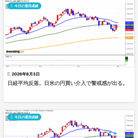

今日の運用成績

2026年8月3日
日経平均反落。日米の円買い介入で警戒感が出る。

今日の運用成績