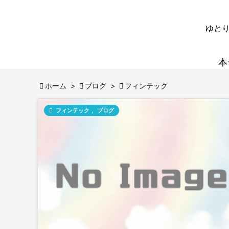
ゆとり
本

ホーム
>

ブログ
>

フィンテック

フィンテック
,
ブログ