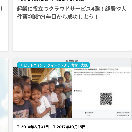
り
起業に役立つクラウドサービス4選！経費や人
件費削減で1年目から成功しよう！

ビットコイン
,
フィンテック
,
寄付・支援

2016年3月31日

2017年10月15日