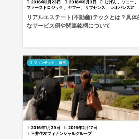

2016年2月23日

2018年9月3日

じげん
,
ソニー
,
ファーストロジック
,
ヤフー
,
リブセンス
,
レオパレス21
リアルエステート(不動産)テックとは？具体
なサービス例や関連銘柄について

フィンテック
,
就活

2016年1月29日

2016年2月17日

三井住友フィナンシャルグループ