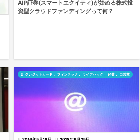
AIP証券(スマートエクイティ)が始める株式投
資型クラウドファンディングって何？

クレジットカード
,
フィンテック
,
ライフハック
,
経費
,
自営業

2016年5月18日

2018年6月25日