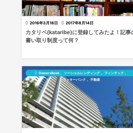

2016年3月18日

2017年8月14日
カタリベ(kataribe)に登録してみたよ！記事
書い取り制度って何？

OwnersBook
,
ソーシャルレンディング
,
フィンテック
,
ラッキーバンク
,
不動産