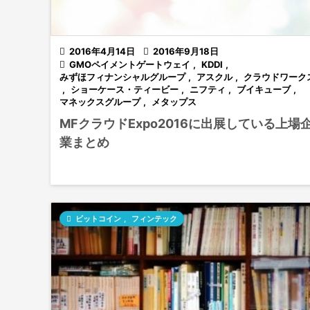

2016年4月14日

2016年9月18日

GMOペイメントゲートウェイ
,
KDDI
,
みずほフィナンシャルグループ
,
アスクル
,
クラウドワーク
,
ショーケース・ティービー
,
ニフティ
,
ブイキューブ
,
マネックスグループ
,
メタップス
MFクラウドExpo2016に出展している上場
業まとめ

ビットコイン
,
フィンテック