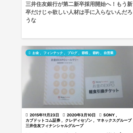
三井住友銀行が第二新卒採用開始へ！もう新
卒だけじゃ欲しい人材は手に入らないんだろ
うな

お金
,
フィンテック
,
ブログ
,
節税
,
節約
,
自営業

2015年11月23日

2020年3月10日

SONY
,
カブドットコム証券
,
クレディセゾン
,
マネックスグループ
三井住友フィナンシャルグループ