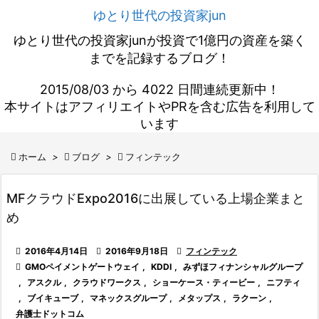
ゆとり世代の投資家jun
ゆとり世代の投資家junが投資で1億円の資産を築く
までを記録するブログ！
2015/08/03 から 4022 日間連続更新中！
本サイトはアフィリエイトやPRを含む広告を利用して
います

ホーム
>

ブログ
>

フィンテック
MFクラウドExpo2016に出展している上場企業まと
め

2016年4月14日

2016年9月18日

フィンテック

GMOペイメントゲートウェイ
,
KDDI
,
みずほフィナンシャルグループ
,
アスクル
,
クラウドワークス
,
ショーケース・ティービー
,
ニフティ
,
ブイキューブ
,
マネックスグループ
,
メタップス
,
ラクーン
,
弁護士ドットコム