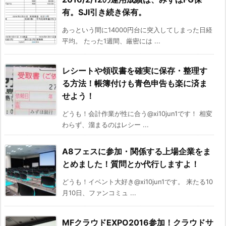
有。SJI引き続き保有。
あっという間に14000円台に突入してしまった日経
平均。 たった1週間、厳密には ...
レシートや領収書を確実に保存・整理す
る方法！帳簿付けも青色申告も楽に済ま
せよう！
どうも！会計作業が性に合う@xi10jun1です！ 相変
わらず、溜まるのはレシー ...
A8フェスに参加・関係する上場企業をま
とめました！質問とか代行しますよ！
どうも！イベント大好き@xi10jun1です。 来たる10
月10日、ファンコミュ ...
MFクラウドEXPO2016参加！クラウドサ