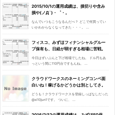
2015/10/1の運用成績は、損切りや含み
損や(ノД`)・゜・。
なんでいつもこうなるんだべ？ どこで何買ってい
いかわからなくなってきた・・・。 ...
フィスコ、みずほフィナンシャルグルー
プ保有も、日経が弱すぎる相場に苦戦。
今日はずいぶんと下げ相場でしたね。 ドル円もあ
っという間に110円台ですもんね。 ...
クラウドワークスのネーミングコンペ面
白いね！稼げるかどうかは別としてさ。
どうも！クラウドワークスを登録しっぱなしだった
@xi10jun1です。 ついに、 ...
2016/2/12の運用成績は、みずほFG保