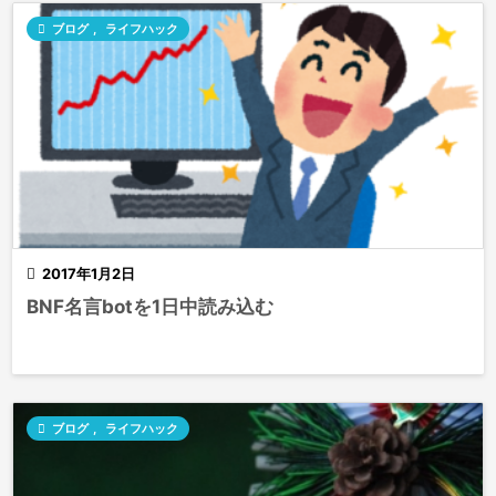

ブログ
,
ライフハック

2017年1月2日
BNF名言botを1日中読み込む

ブログ
,
ライフハック