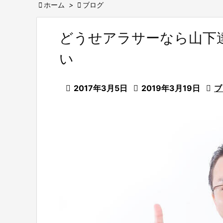

ホーム
>

ブログ
どうせアラサーなら山下
い

2017年3月5日

2019年3月19日

ブ