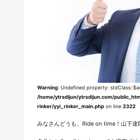
Warning
: Undefined property: stdClass::$a
/home/ytrsdijun/ytrsdijun.com/public_htm
rinker/yyi_rinker_main.php
on line
2322
みなさんどうも、Ride on time！