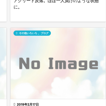
アクリート反落。ほぼ一人負けのような状態
に。

その他いろいろ
,
ブログ

2019年2月17日