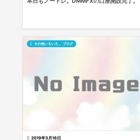
本日もノートレ。DMMFXの口座開設完了。

その他いろいろ
,
ブログ

2019年3月16日