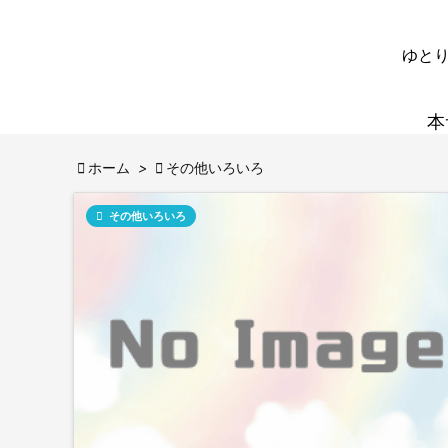
ゆとり
本

ホーム
>

その他いろいろ

その他いろいろ