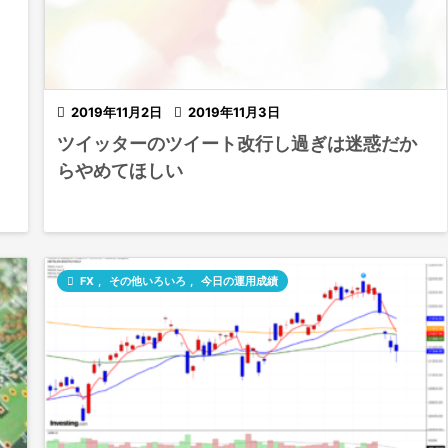

2019年11月2日

2019年11月3日
ツイッターのツイート改行し過ぎは迷惑だか
らやめてほしい

FX
,
その他いろいろ
,
今日の運用成績