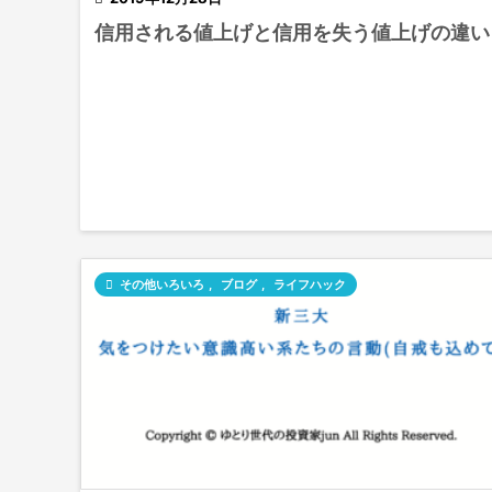
信用される値上げと信用を失う値上げの違い

その他いろいろ
,
ブログ
,
ライフハック