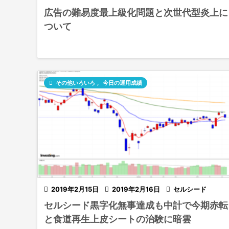
広告の難易度最上級化問題と次世代型炎上に
ついて

その他いろいろ
,
今日の運用成績

2019年2月15日

2019年2月16日

セルシード
セルシード黒字化無事達成も中計で今期赤転
と食道再生上皮シートの治験に暗雲