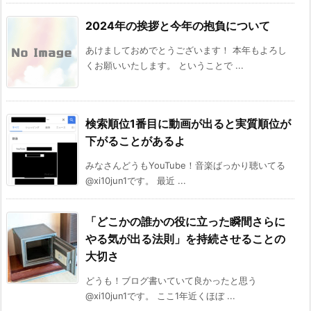
2024年の挨拶と今年の抱負について
あけましておめでとうございます！ 本年もよろし
くお願いいたします。 ということで ...
検索順位1番目に動画が出ると実質順位が
下がることがあるよ
みなさんどうもYouTube！音楽ばっかり聴いてる
@xi10jun1です。 最近 ...
「どこかの誰かの役に立った瞬間さらに
やる気が出る法則」を持続させることの
大切さ
どうも！ブログ書いていて良かったと思う
@xi10jun1です。 ここ1年近くほぼ ...