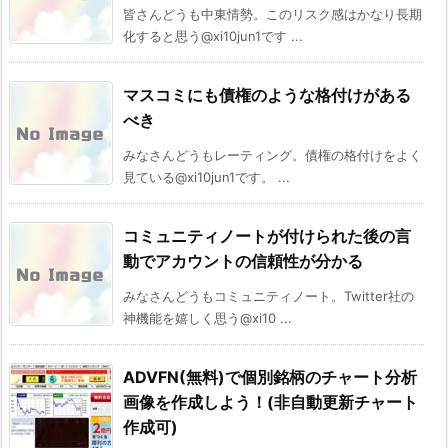
皆さんどうも中東情勢。このリスク感はかなり長期
化すると思う@xi10jun1です ...
マスコミにも債権のような格付けがある
べき
みなさんどうもレーティング。債権の格付けをよく
見ている@xi10jun1です。 ...
コミュニティノートが付けられた後の言
動でアカウントの信頼性が分かる
みなさんどうもコミュニティノート。Twitter社の
神機能を嬉しく思う@xi10 ...
ADVFN(無料)で個別銘柄のチャート分析
画像を作成しよう！(非自動更新チャート
作成可)