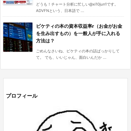
どうも！チャート分析に忙しい@xi10jun1です。
ADVFNという、日本語で ...
ピケティの本の資本収益率r（お金がお金
を生み出すもの）を一般人が手に入れる
方法は？
ごめんなさいね、ピケティの本の話ばっかりして
て。 でも、いいじゃん、面白いんだか ...
プロフィール