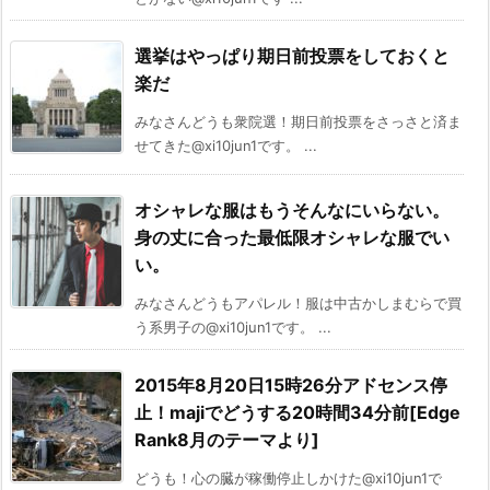
選挙はやっぱり期日前投票をしておくと
楽だ
みなさんどうも衆院選！期日前投票をさっさと済ま
せてきた@xi10jun1です。 ...
オシャレな服はもうそんなにいらない。
身の丈に合った最低限オシャレな服でい
い。
みなさんどうもアパレル！服は中古かしまむらで買
う系男子の@xi10jun1です。 ...
2015年8月20日15時26分アドセンス停
止！majiでどうする20時間34分前[Edge
Rank8月のテーマより]
どうも！心の臓が稼働停止しかけた@xi10jun1で