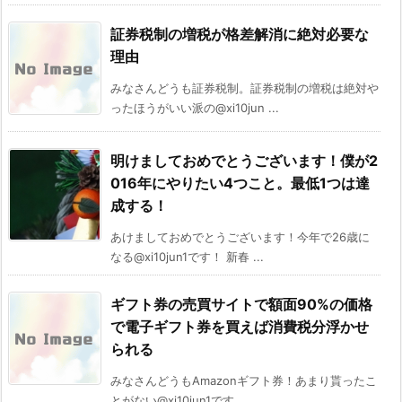
証券税制の増税が格差解消に絶対必要な
理由
みなさんどうも証券税制。証券税制の増税は絶対や
ったほうがいい派の@xi10jun ...
明けましておめでとうございます！僕が2
016年にやりたい4つこと。最低1つは達
成する！
あけましておめでとうございます！今年で26歳に
なる@xi10jun1です！ 新春 ...
ギフト券の売買サイトで額面90%の価格
で電子ギフト券を買えば消費税分浮かせ
られる
みなさんどうもAmazonギフト券！あまり貰ったこ
とがない@xi10jun1です ...