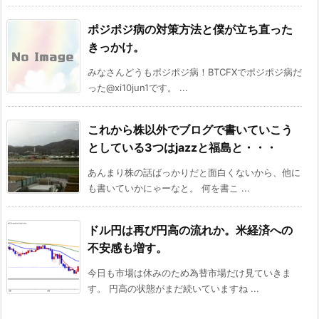
ポジポジ病の対策方法と僕が立ち直った
きっかけ。
みなさんどうもポジポジ病！BTCFXでポジポジ病だ
った@xi10jun1です。 ...
これから株以外でブログで書いていこう
としている3つはjazzと福島と・・・
あんまり株の話ばっかりだと面白くないから、他に
も書いていかにゃーなと。 何を書こ ...
ドル円は再び円高の流れか。米経済への
不安感も増す。
今日も市場は休みのため為替市場だけ見ていきま
す。 円高の状態がまだ続いていますね ...