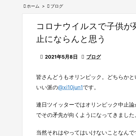

ホーム
>

ブログ
コロナウイルスで子供が
止にならんと思う

2021年5月8日

ブログ
皆さんどうもオリンピック。どちらかと
いい派の
@xi10jun1
です。
連日ツイッターではオリンピック中止論
でその矛先が向くようになってきました
当然それはやってはいけないことなんで