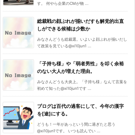
す。 何やら企業のCMが物 ...
総裁戦の顔ぶれが揃いだすも解党的出直
しができる候補は少数か
みなさんどうも総裁選。いよいよ顔ぶれが揃いだし
て政策を見ている@xi10jun1 ...
「子持ち様」や「弱者男性」を叩く余裕
のない大人が増えた理由。
みなさんどうも大炎上。「子持ち様」なんて言葉を
初めて知った@xi10jun1です ...
ブログは百代の過客にして、今年の漢字
を[途]にする。
どうも！一年があっという間に過ぎたと思う
@xi10jun1です。 いつも読んでい ...