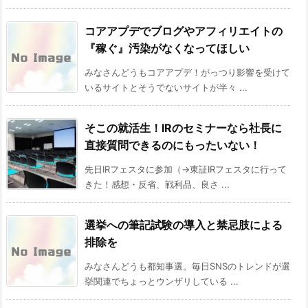
コアアプデでブログやアフィリエイトの
『稼ぐ』汚染がなくなってほしい
みなさんどうもコアアプデ！がっつり影響を受けて
いるサイトとそうでないサイトが半々 ...
そこの就活生！IRのセミナーなら社長に
直接質問できるのにもったいない！
先日IRフェスタに参加（→東証IRフェスタに行って
きた！感想・反省、戦利品、良さ ...
選挙への筆記試験の導入と禁忌肢による
排除を
みなさんどうも都知事選。毎日SNSのトレンドが選
挙関連でちょっとウンザリしている ...