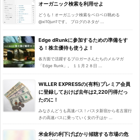
オーガニック検索を利用せよ
どうも！オーガニック検索をベロベロ眺める
@xi10jun1です。 ブログのネタが ...
Edge dRunkに参加するための準備をす
る！株主優待も使うよ！
各方面で活躍するブロガーさんたちのメルマガ
「Edge Runk」。 １１月２８日 ...
WILLER EXPRESSの(有料)プレミア会員
に登録しておけば去年は2,220円得だっ
たのに！
みなさんどうも高速バス！バスタ新宿から名古屋行
きの高速バスに乗っていく女の子はか ...
米金利の利下げばかり傾聴する市場の危