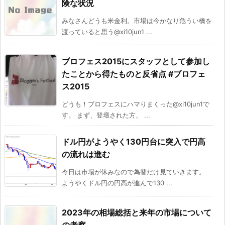
険な状況
みなさんどうも米金利。市場は今かなり危うい橋を
渡っていると思う@xi10jun1 ...
ブロフェス2015にスタッフとして参加し
たことから得たものと反省点 #ブロフェ
ス2015
どうも！ブロフェスにハマりまくった@xi10jun1で
す。 まず、登壇された方、 ...
ドル円がようやく130円台に突入で円高
の流れは進む
今日は市場が休みなので為替だけ見ていきます。
ようやくドル円の円高が進んで130 ...
2023年の相場総括と来年の市場について
の考察