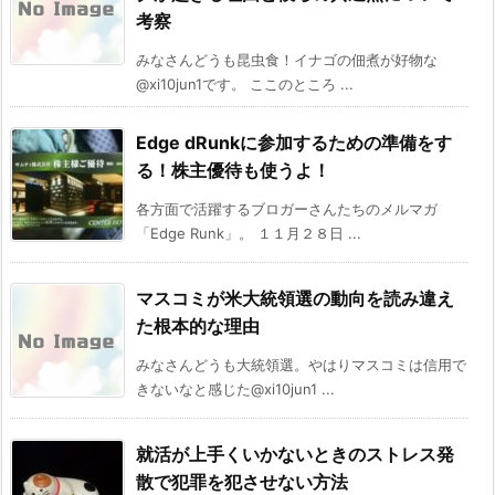
考察
みなさんどうも昆虫食！イナゴの佃煮が好物な
@xi10jun1です。 ここのところ ...
Edge dRunkに参加するための準備をす
る！株主優待も使うよ！
各方面で活躍するブロガーさんたちのメルマガ
「Edge Runk」。 １１月２８日 ...
マスコミが米大統領選の動向を読み違え
た根本的な理由
みなさんどうも大統領選。やはりマスコミは信用で
きないなと感じた@xi10jun1 ...
就活が上手くいかないときのストレス発
散で犯罪を犯させない方法