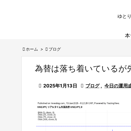
ゆとり
本

ホーム
>

ブログ
為替は落ち着いているが

2025年1月13日

ブログ
,
今日の運用