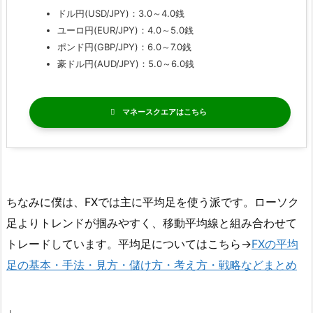
ドル円(USD/JPY)：3.0～4.0銭
ユーロ円(EUR/JPY)：4.0～5.0銭
ポンド円(GBP/JPY)：6.0～7.0銭
豪ドル円(AUD/JPY)：5.0～6.0銭
マネースクエア
ちなみに僕は、FXでは主に平均足を使う派です。ローソク
足よりトレンドが掴みやすく、移動平均線と組み合わせて
トレードしています。平均足についてはこちら→
FXの平均
足の基本・手法・見方・儲け方・考え方・戦略などまとめ