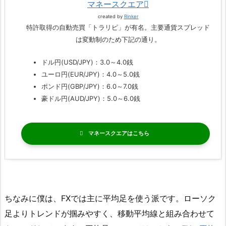
マネースクエア
created by
Rinker
特許取得の自動売買「トラリピ」が有名。主要通貨スプレッド
は変動制のため下記の通り。
ドル円(USD/JPY)：3.0～4.0銭
ユーロ円(EUR/JPY)：4.0～5.0銭
ポンド円(GBP/JPY)：6.0～7.0銭
豪ドル円(AUD/JPY)：5.0～6.0銭
マネースクエア
ちなみに僕は、FXでは主に平均足を使う派です。ローソク
足よりトレンドが掴みやすく、移動平均線と組み合わせて