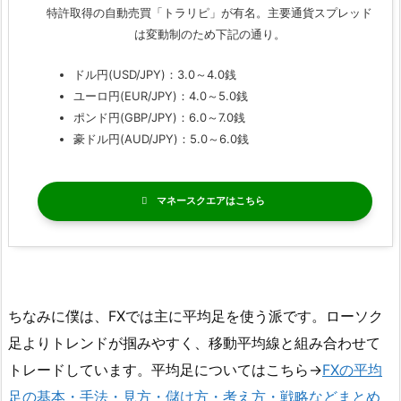
特許取得の自動売買「トラリピ」が有名。主要通貨スプレッド
は変動制のため下記の通り。
ドル円(USD/JPY)：3.0～4.0銭
ユーロ円(EUR/JPY)：4.0～5.0銭
ポンド円(GBP/JPY)：6.0～7.0銭
豪ドル円(AUD/JPY)：5.0～6.0銭
マネースクエア
ちなみに僕は、FXでは主に平均足を使う派です。ローソク
足よりトレンドが掴みやすく、移動平均線と組み合わせて
トレードしています。平均足についてはこちら→
FXの平均
足の基本・手法・見方・儲け方・考え方・戦略などまとめ