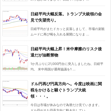
日経平均大幅反落。トランプ大統領の会
見で失望売り。
日経平均がまたドカッと反落しまして、市場の楽観
ムードに再び喝を入れる展開になりま ...
日経平均大幅上昇！米中摩擦のリスク後
退だが油断禁物
1か月ぶりに21,000円台に突入しましたね、日経平
均。 米中両国が通商協議を1 ...
ドル円再び円高方向へ。今度は映画に関
税をかけると騒ぐトランプ大統
領・・・。
今日は市場が休みなので為替だけ見ていきます。
ドル円がまた円高方向に動き出してい ...