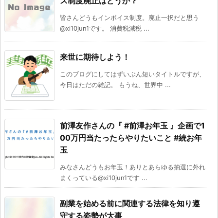
ス制度廃止はどうか？
皆さんどうもインボイス制度。廃止一択だと思う
@xi10jun1です。 消費税減税 ...
来世に期待しよう！
このブログにしてはずいぶん短いタイトルですが、
今日はただの雑記。 もうね、世界中 ...
前澤友作さんの『 #前澤お年玉 』企画で1
00万円当たったらやりたいこと #続お年
玉
みなさんどうもお年玉！ありとあらゆる抽選に外れ
まくっている@xi10jun1です ...
副業を始める前に関連する法律を知り遵
守する姿勢が大事