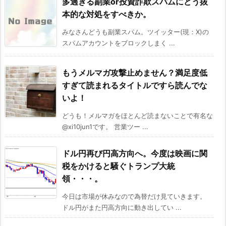
多過ぎる副業or投資詐欺スパムにどう抜
本的な対処をすべきか。
みなさんどうも副業スパム。ツイッター(現：X)の
スパムアカウントをブロックしまく ...
もうメルマガ攻撃止めません？満足度低
すぎて読まれるタイトルですら読んでな
いよ！
どうも！メルマガをほとんど読まないことで有名な
@xi10jun1です。 営業ツー ...
ドル円再び円高方向へ。今度は映画に関
税をかけると騒ぐトランプ大統
領・・・。
今日は市場が休みなので為替だけ見ていきます。
ドル円がまた円高方向に動き出してい ...