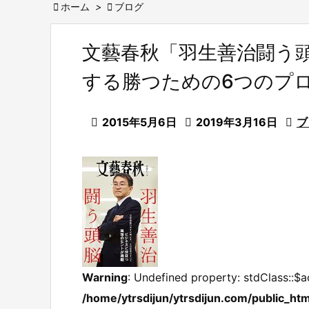

ホーム
>

ブログ
文藝春秋「羽生善治闘う
する勝つための6つのプ

2015年5月6日

2019年3月16日

ブ
Warning
: Undefined property: stdClass::$a
/home/ytrsdijun/ytrsdijun.com/public_htm