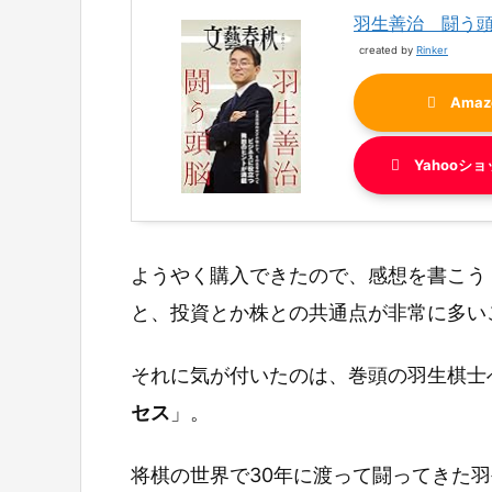
羽生善治 闘う頭
created by
Rinker
Amaz
Yahooシ
ようやく購入できたので、感想を書こう
と、投資とか株との共通点が非常に多い
それに気が付いたのは、巻頭の羽生棋士
セス
」。
将棋の世界で30年に渡って闘ってきた