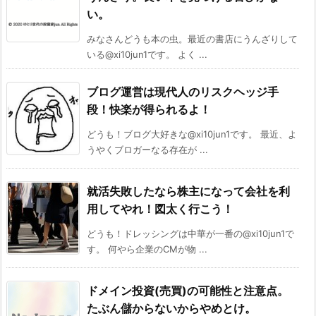
い。
みなさんどうも本の虫。最近の書店にうんざりして
いる@xi10jun1です。 よく ...
ブログ運営は現代人のリスクヘッジ手
段！快楽が得られるよ！
どうも！ブログ大好きな@xi10jun1です。 最近、よ
うやくブロガーなる存在が ...
就活失敗したなら株主になって会社を利
用してやれ！図太く行こう！
どうも！ドレッシングは中華が一番の@xi10jun1で
す。 何やら企業のCMが物 ...
ドメイン投資(売買)の可能性と注意点。
たぶん儲からないからやめとけ。