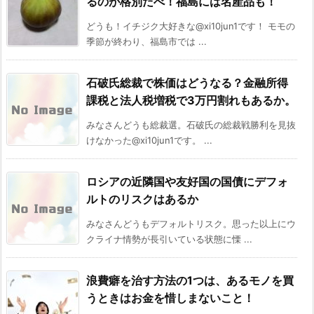
るのが格別だべ！福島には名産品も！
どうも！イチジク大好きな@xi10jun1です！ モモの
季節が終わり、福島市では ...
石破氏総裁で株価はどうなる？金融所得
課税と法人税増税で3万円割れもあるか。
みなさんどうも総裁選。石破氏の総裁戦勝利を見抜
けなかった@xi10jun1です。 ...
ロシアの近隣国や友好国の国債にデフォ
ルトのリスクはあるか
みなさんどうもデフォルトリスク。思った以上にウ
クライナ情勢が長引いている状態に慄 ...
浪費癖を治す方法の1つは、あるモノを買
うときはお金を惜しまないこと！