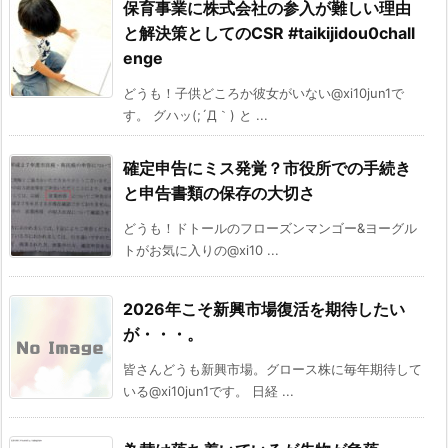
保育事業に株式会社の参入が難しい理由
と解決策としてのCSR #taikijidou0chall
enge
どうも！子供どころか彼女がいない@xi10jun1で
す。 グハッ(;´Д｀) と ...
確定申告にミス発覚？市役所での手続き
と申告書類の保存の大切さ
どうも！ドトールのフローズンマンゴー&ヨーグル
トがお気に入りの@xi10 ...
2026年こそ新興市場復活を期待したい
が・・・。
皆さんどうも新興市場。グロース株に毎年期待して
いる@xi10jun1です。 日経 ...