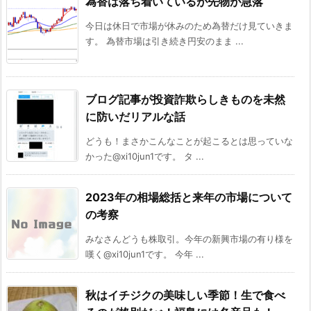
為替は落ち着いているが先物が急落
今日は休日で市場が休みのため為替だけ見ていきま
す。 為替市場は引き続き円安のまま ...
ブログ記事が投資詐欺らしきものを未然
に防いだリアルな話
どうも！まさかこんなことが起こるとは思っていな
かった@xi10jun1です。 タ ...
2023年の相場総括と来年の市場について
の考察
みなさんどうも株取引。今年の新興市場の有り様を
嘆く@xi10jun1です。 今年 ...
秋はイチジクの美味しい季節！生で食べ