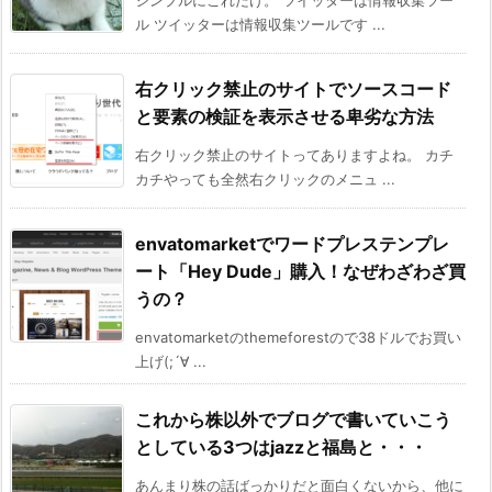
ル ツイッターは情報収集ツールです ...
右クリック禁止のサイトでソースコード
と要素の検証を表示させる卑劣な方法
右クリック禁止のサイトってありますよね。 カチ
カチやっても全然右クリックのメニュ ...
envatomarketでワードプレステンプレ
ート「Hey Dude」購入！なぜわざわざ買
うの？
envatomarketのthemeforestので38ドルでお買い
上げ(;´∀ ...
これから株以外でブログで書いていこう
としている3つはjazzと福島と・・・
あんまり株の話ばっかりだと面白くないから、他に