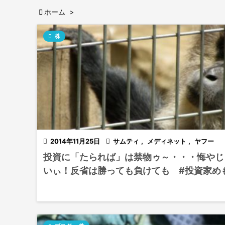

ホーム
>

株

2014年11月25日

サムティ
,
メディネット
,
ヤフー
投資に「たられば」は禁物ゥ～・・・悔やじ
いぃ！反省は勝っても負けても #投資家め