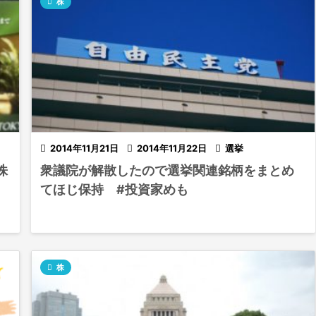

株

2014年11月21日

2014年11月22日

選挙
株
衆議院が解散したので選挙関連銘柄をまとめ
てほじ保持 #投資家めも

株