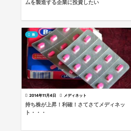
ムを製造する企業に投資したい

株

2014年11月4日

メディネット
持ち株が上昇！利確！さてさてメディネッ
ト・・・