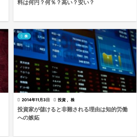
料は何円？何％？高い？安い？

株

2014年11月3日

投資
,
株
投資家が儲けると非難される理由は知的労働
への嫉妬