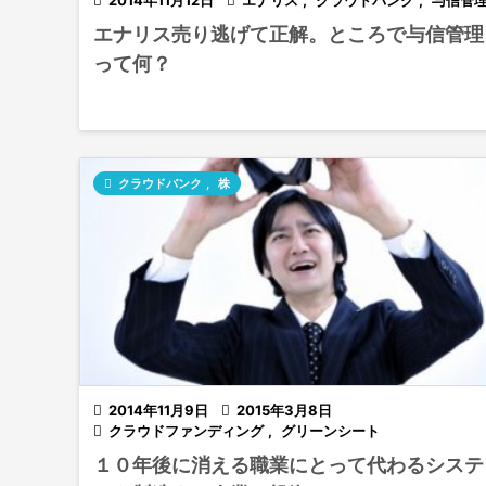

2014年11月12日

エナリス
,
クラウドバンク
,
与信管
エナリス売り逃げて正解。ところで与信管理
って何？

クラウドバンク
,
株

2014年11月9日

2015年3月8日

クラウドファンディング
,
グリーンシート
１０年後に消える職業にとって代わるシステ