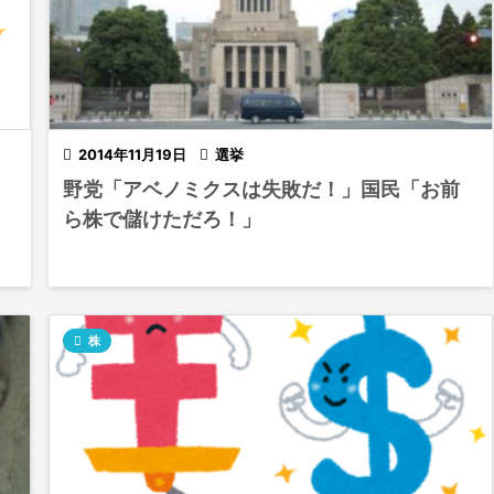

2014年11月19日

選挙
野党「アベノミクスは失敗だ！」国民「お前
ら株で儲けただろ！」

株