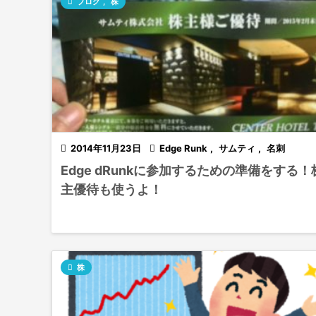

ブログ
,
株

2014年11月23日

Edge Runk
,
サムティ
,
名刺
Edge dRunkに参加するための準備をする！
主優待も使うよ！

株