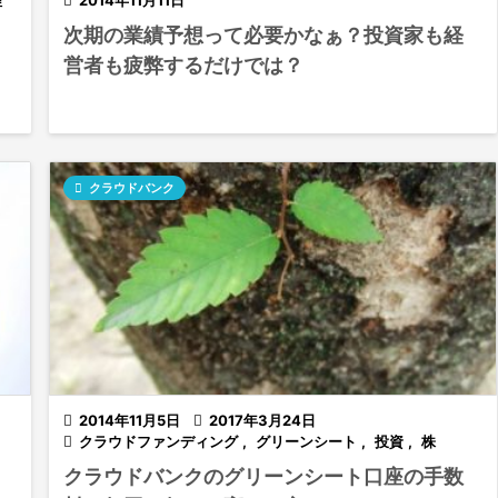
理

2014年11月11日
次期の業績予想って必要かなぁ？投資家も経
営者も疲弊するだけでは？

クラウドバンク

2014年11月5日

2017年3月24日

クラウドファンディング
,
グリーンシート
,
投資
,
株
クラウドバンクのグリーンシート口座の手数