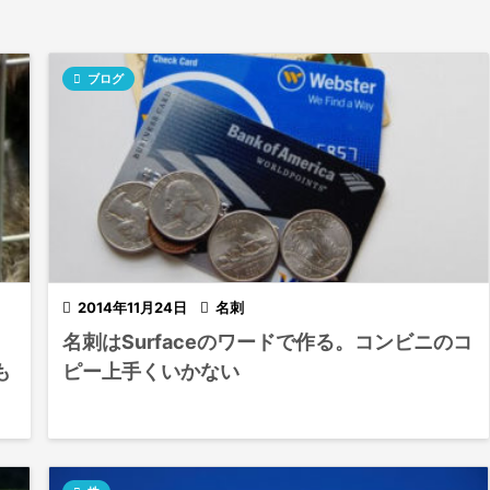

ブログ

2014年11月24日

名刺
名刺はSurfaceのワードで作る。コンビニのコ
も
ピー上手くいかない