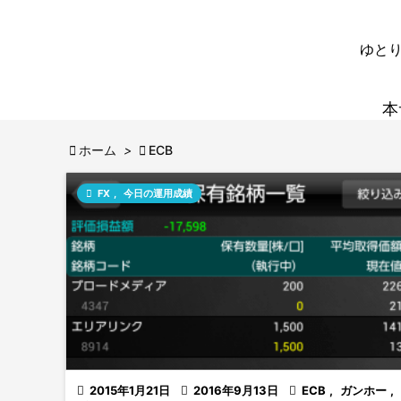
ゆとり
本

ホーム
>

ECB

FX
,
今日の運用成績

2015年1月21日

2016年9月13日

ECB
,
ガンホー
,