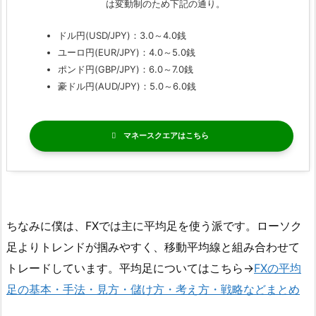
は変動制のため下記の通り。
ドル円(USD/JPY)：3.0～4.0銭
ユーロ円(EUR/JPY)：4.0～5.0銭
ポンド円(GBP/JPY)：6.0～7.0銭
豪ドル円(AUD/JPY)：5.0～6.0銭
マネースクエア
ちなみに僕は、FXでは主に平均足を使う派です。ローソク
足よりトレンドが掴みやすく、移動平均線と組み合わせて
トレードしています。平均足についてはこちら→
FXの平均
足の基本・手法・見方・儲け方・考え方・戦略などまとめ