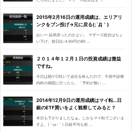
2015年2月16日の運用成績は、エリアリ
ンクをブン投げ→元に戻る(;´Д｀)
おいー 結局戻ったのかよい。 マザーズ総合はちょ
い下げ。前日比-4.90円の86 ...
２０１４年１２月１日の投資成績は微益
ですね。
今日は朝ゲ○吐いて会社を休んだので、午前中診療
内科の病院に行ったら、「予約が無い ...
2014年12月9日の運用成績はマイ転…日
銀のETF買いをよく観察してみると？
本日も下がりましたなぁ。しかもマイ転でございま
すよ。(´･ω･｀) 日経平均も前 ...