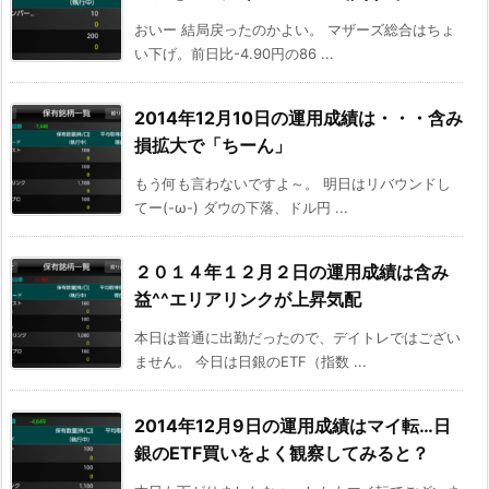
おいー 結局戻ったのかよい。 マザーズ総合はちょ
い下げ。前日比-4.90円の86 ...
2014年12月10日の運用成績は・・・含み
損拡大で「ちーん」
もう何も言わないですよ～。 明日はリバウンドし
てー(-ω-) ダウの下落、ドル円 ...
２０１４年１２月２日の運用成績は含み
益^^エリアリンクが上昇気配
本日は普通に出勤だったので、デイトレではござい
ません。 今日は日銀のETF（指数 ...
2014年12月9日の運用成績はマイ転…日
銀のETF買いをよく観察してみると？