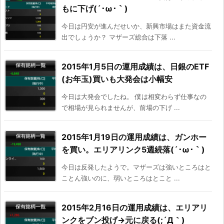
もに下げ(´･ω･｀)
今日は円安が進んだせいか、新興市場はまた資金流
出でしょうか？ マザーズ総合は下落 ...
2015年1月5日の運用成績は、日銀のETF
(お年玉)買いも大発会は小幅安
今日は大発会でしたね。 僕は相変わらず仕事なの
で相場が見られませんが、前場の下げ ...
2015年1月19日の運用成績は、ガンホー
を買い。エリアリンク5週続落(´･ω･｀)
今日は反発したようで。マザーズは強いところはと
ことん強いのに、弱いところはとこと ...
2015年2月16日の運用成績は、エリアリ
ンクをブン投げ→元に戻る(;´Д｀)