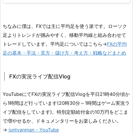
ちなみに僕は、FXでは主に平均足を使う派です。ローソク
足よりトレンドが掴みやすく、移動平均線と組み合わせて
トレードしています。平均足についてはこちら→
FXの平均
足の基本・手法・見方・儲け方・考え方・戦略などまとめ
FXの実況ライブ配信Vlog
YouTubeにてFXの実況ライブ配信Vlogを平日21時40分頃か
ら1時間ほど行っています(20時30分～1時間はゲーム実況ラ
イブ配信をしています)。特別定額給付金の10万円をどこま
で増やせるか、ドキュメンタリーをお楽しみください。
→
juntyanman - YouTube