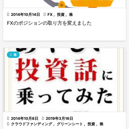

2014年10月14日

FX
,
投資
,
株
FXのポジションの取り方を変えました

株

2014年10月8日

2019年3月16日

クラウドファンディング
,
グリーンシート
,
投資
,
株