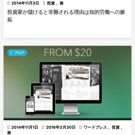

2014年11月3日

投資
,
株
投資家が儲けると非難される理由は知的労働への嫉
妬

ブログ

2014年11月1日

2016年3月30日

ワードプレス
,
投資
,
株