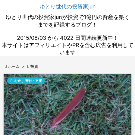
ゆとり世代の投資家jun
ゆとり世代の投資家junが投資で1億円の資産を築く
までを記録するブログ！
2015/08/03 から 4022 日間連続更新中！
本サイトはアフィリエイトやPRを含む広告を利用して
います

ホーム
>

投資

お金
,
寄付・支援