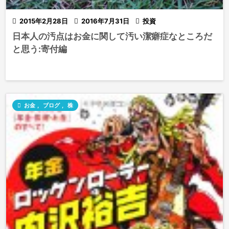

2015年2月28日

2016年7月31日

投資
日本人の汚点はお金に関して汚い潔癖症なところだ
と思う:寄付編

お金
,
ブログ
,
株