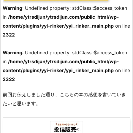
Warning
: Undefined property: stdClass::$access_token
in
/home/ytrsdijun/ytrsdijun.com/public_html/wp-
content/plugins/yyi-rinker/yyi_rinker_main.php
on line
2322
Warning
: Undefined property: stdClass::$access_token
in
/home/ytrsdijun/ytrsdijun.com/public_html/wp-
content/plugins/yyi-rinker/yyi_rinker_main.php
on line
2322
前回お伝えしました通り、こちらの本の感想を書いていき
たいと思います。