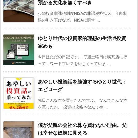
預かる文化を無くすべき
少額投資非課税制度NISAの非課税枠拡大、年齢制
限の引き下げなど、NISAに関す ...
ゆとり世代の投資家的理想の生活 #投資
家めも
今日はただの日記です。 毎週土曜日は喫茶店に行
って、ワードプレスをいじくっていま ...
あやしい投資話を勉強するゆとり世代：
エピローグ
先日こんな本を買ったんですよ。 なんでこんな本
を買ったか。 投資の攻略本なんて存 ...
僕が父親の会社の株を買わない理由。父
は幸せな奴隷に見える