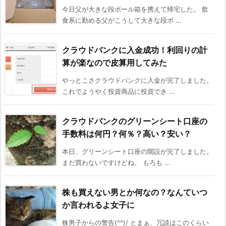
今日父が大きな段ボール箱を携えて帰宅した。 飲
食系に勤める父がこうして大きな段ボ ...
クラウドバンクに入金成功！利回りの計
算が楽なので皮算用してみた
やっとこさクラウドバンクに入金が完了しました。
これでようやく投資商品に投資でき ...
クラウドバンクのグリーンシート口座の
手数料は何円？何％？高い？安い？
本日、グリーンシート口座の開設が完了しました。
まだ買わないですけどね。 もろも ...
株も買えない男とか何なの？なんていつ
か言われるよ女子に
株男子からの警告(^^)/ とまぁ、冗談はこのくらい