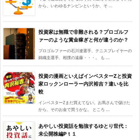
から、いわゆるナンピンというか、そ ...
投資家は無職で非難される？プロゴルフ
ァーのような賞金稼ぎと何が違うのか？
プロゴルファーの石川遼選手、テニスプレイヤーの
錦織圭選手、相撲の遠藤・・・。 も ...
投資の漫画といえばインベスターZと投資
家ロックンローラー内沢裕吉？違いを比
較
インベスターZまだ買えてない。お馬さんで儲けた
から、そのお金で買うかな。 ところ ...
あやしい投資話を勉強するゆとり世代：
未公開株編Pｔ１