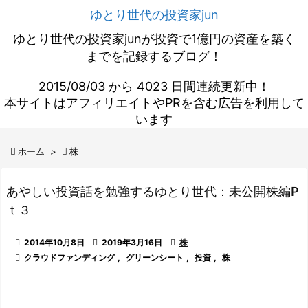
ゆとり世代の投資家jun
ゆとり世代の投資家junが投資で1億円の資産を築く
までを記録するブログ！
2015/08/03 から 4023 日間連続更新中！
本サイトはアフィリエイトやPRを含む広告を利用して
います

ホーム
>

株
あやしい投資話を勉強するゆとり世代：未公開株編P
ｔ３

2014年10月8日

2019年3月16日

株

クラウドファンディング
,
グリーンシート
,
投資
,
株