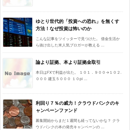
ゆとり世代的「投資への恐れ」を無くす
方法！なぜ投資は怖いのか
こんな記事をツイッターで見つけた。 借金生活か
ら抜け出した米人気ブロガーが教える ...
論より証拠、本より証拠金取引
本日はFXで利益が出た。 １０１．９００→１０２.
０００ 建玉５０００ １０pi ...
利回り７％の威力！クラウドバンクのキ
ャンペーンファンド
募集開始からまだ１週間も経ってないかな？ クラ
ウドバンクの本の発売キャンペーンの ...