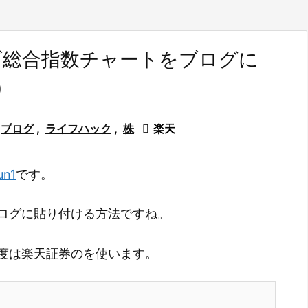
ズ総合指数チャートをブログに
)
ブログ
,
ライフハック
,
株

楽天
un1
です。
ログに貼り付ける方法ですね。
度は楽天証券のを使います。