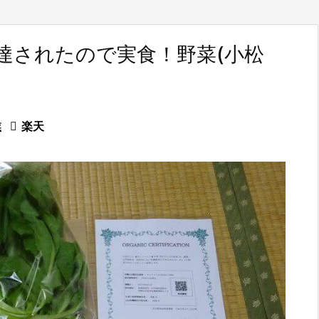
が配達されたので実食！野菜(小松
業

楽天