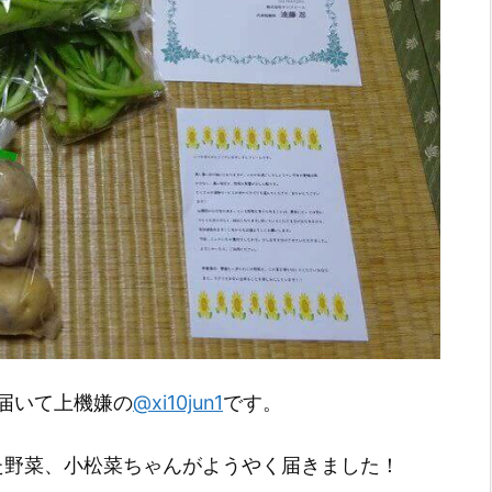
届いて上機嫌の
@xi10jun1
です。
た野菜、小松菜ちゃんがようやく届きました！