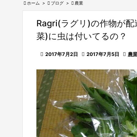

ホーム
>

ブログ
>

農業
Ragri(ラグリ)の作物
菜)に虫は付いてるの？

2017年7月2日

2017年7月5日

農