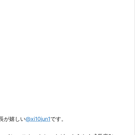
長が嬉しい
@xi10jun1
です。