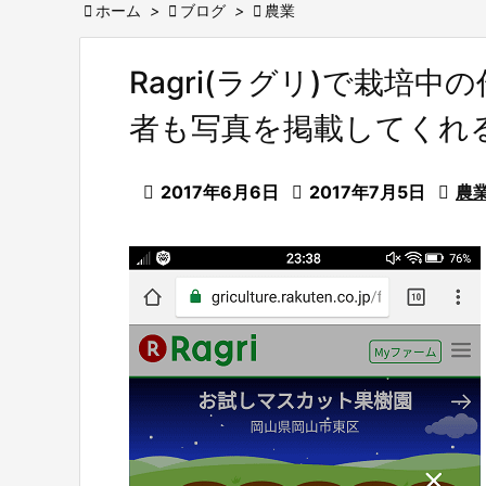

ホーム
>

ブログ
>

農業
Ragri(ラグリ)で栽培
者も写真を掲載してくれ

2017年6月6日

2017年7月5日

農