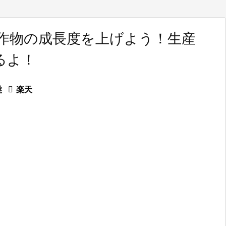
中の作物の成長度を上げよう！生産
るよ！
業

楽天