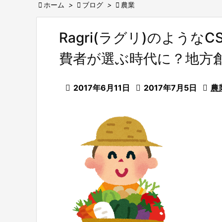

ホーム
>

ブログ
>

農業
Ragri(ラグリ)のような
費者が選ぶ時代に？地方

2017年6月11日

2017年7月5日

農