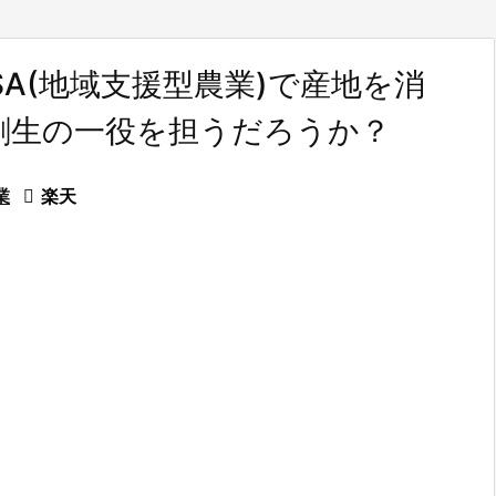
CSA(地域支援型農業)で産地を消
創生の一役を担うだろうか？
業

楽天