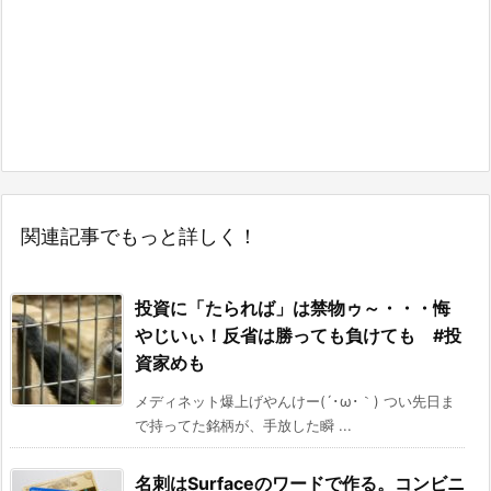
関連記事でもっと詳しく！
投資に「たられば」は禁物ゥ～・・・悔
やじいぃ！反省は勝っても負けても #投
資家めも
メディネット爆上げやんけー(´･ω･｀) つい先日ま
で持ってた銘柄が、手放した瞬 ...
名刺はSurfaceのワードで作る。コンビニ