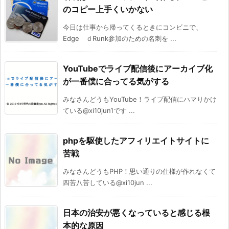
のコピー上手くいかない
今日は仕事から帰ってくるときにコンビニで、
Edge ｄRunk参加のための名刺を ...
YouTubeでライブ配信後にアーカイブ化
が一番僕に合ってる気がする
みなさんどうもYouTube！ライブ配信にハマりかけ
ている@xi10jun1です ...
phpを駆使したアフィリエイトサイトに
苦戦
みなさんどうもPHP！思い通りの仕様が作れなくて
四苦八苦している@xi10jun ...
日本の治安が悪くなっていると感じる根
本的な原因