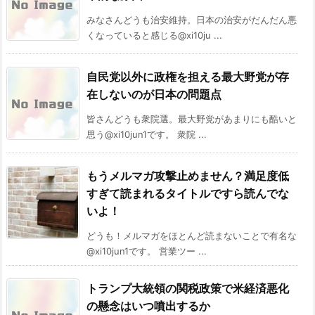
みなさんどうも治安維持。日本の治安がだんだん悪
くなっていると感じる@xi10ju ...
自民党以外に政権を担える最大野党が存
在しないのが日本の問題点
皆さんどうも衆院選。最大野党があまりにも酷いと
思う@xi10jun1です。 衆院 ...
もうメルマガ攻撃止めません？満足度低
すぎて読まれるタイトルですら読んでな
いよ！
どうも！メルマガをほとんど読まないことで有名な
@xi10jun1です。 営業ツー ...
トランプ大統領の関税政策で米経済悪化
の懸念はいつ噴出するか