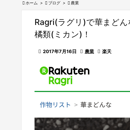

ホーム
>

ブログ
>

農業
Ragri(ラグリ)で華ま
橘類(ミカン)！

2017年7月16日

農業

楽天