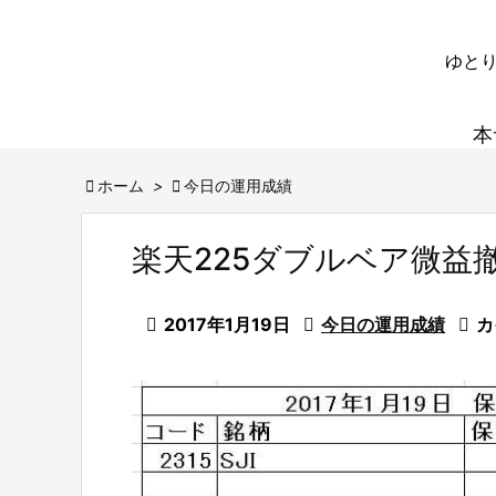
ゆとり
本

ホーム
>

今日の運用成績
楽天225ダブルベア微益

2017年1月19日

今日の運用成績

カ