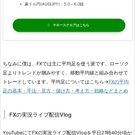
豪ドル円(AUD/JPY)：5.0～6.0銭
マネースクエア
ちなみに僕は、FXでは主に平均足を使う派です。ローソク
足よりトレンドが掴みやすく、移動平均線と組み合わせて
トレードしています。平均足についてはこちら→
FXの平均
足の基本・手法・見方・儲け方・考え方・戦略などまとめ
FXの実況ライブ配信Vlog
YouTubeにてFXの実況ライブ配信Vlogを平日21時40分頃か