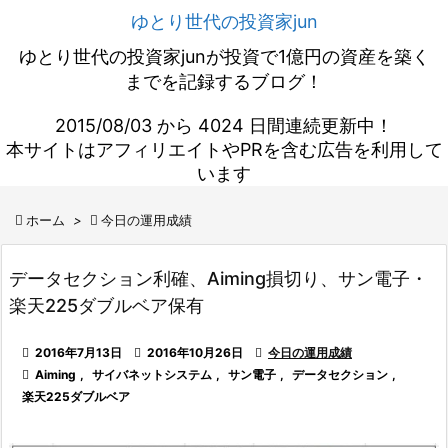
ゆとり世代の投資家jun
ゆとり世代の投資家junが投資で1億円の資産を築く
までを記録するブログ！
2015/08/03 から 4024 日間連続更新中！
本サイトはアフィリエイトやPRを含む広告を利用して
います

ホーム
>

今日の運用成績
データセクション利確、Aiming損切り、サン電子・
楽天225ダブルベア保有

2016年7月13日

2016年10月26日

今日の運用成績

Aiming
,
サイバネットシステム
,
サン電子
,
データセクション
,
楽天225ダブルベア