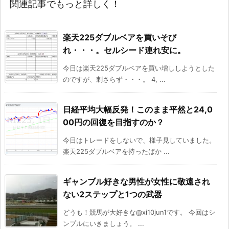
関連記事でもっと詳しく！
楽天225ダブルベアを買いそび
れ・・・。セルシード連れ安に。
今日は楽天225ダブルベアを買い増ししようとした
のですが、刺さらず・・・。 4, ...
日経平均大幅反発！このまま平然と24,0
00円の回復を目指すのか？
今日はトレードをしないで、様子見していました。
楽天225ダブルベアを持ったばか ...
ギャンブル好きな男性が女性に敬遠され
ない2ステップと1つの武器
どうも！競馬が大好きな@xi10jun1です。 今回はシ
ンプルにいきましょう。 ...