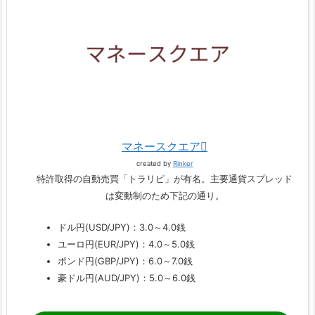
マネースクエア
created by
Rinker
特許取得の自動売買「トラリピ」が有名。主要通貨スプレッド
は変動制のため下記の通り。
ドル円(USD/JPY)：3.0～4.0銭
ユーロ円(EUR/JPY)：4.0～5.0銭
ポンド円(GBP/JPY)：6.0～7.0銭
豪ドル円(AUD/JPY)：5.0～6.0銭