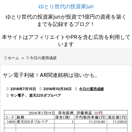
ゆとり世代の投資家jun
ゆとり世代の投資家junが投資で1億円の資産を築く
までを記録するブログ！
本サイトはアフィリエイトやPRを含む広告を利用して
います

ホーム
>

今日の運用成績
サン電子利確！AR関連銘柄は強いかも。

2016年7月15日

2016年10月26日

今日の運用成績

サン電子
,
楽天225ダブルベア